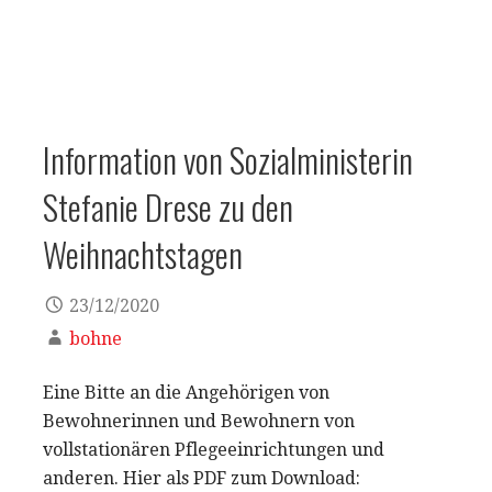
b
A
o
p
o
p
k
Information von Sozialministerin
Stefanie Drese zu den
Weihnachtstagen
23/12/2020
bohne
Eine Bitte an die Angehörigen von
Bewohnerinnen und Bewohnern von
vollstationären Pflegeeinrichtungen und
anderen. Hier als PDF zum Download: