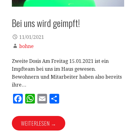
Bei uns wird geimpft!
11/01/2021
bohne
Zweite Dosis Am Freitag 15.01.2021 ist ein
Impfteam bei uns im Haus gewesen.
Bewohnern und Mitarbeiter haben also bereits
ihre…
F
W
E
T
a
h
m
ei
c
at
ai
le
WEITERLESEN →
e
s
l
n