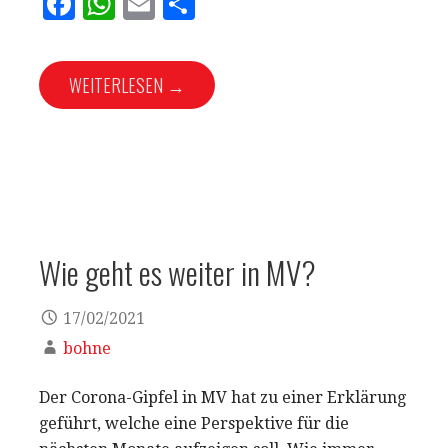
F
W
E
T
a
h
m
ei
c
at
ai
le
WEITERLESEN →
e
s
l
n
b
A
o
p
o
p
k
Wie geht es weiter in MV?
17/02/2021
bohne
Der Corona-Gipfel in MV hat zu einer Erklärung
geführt, welche eine Perspektive für die