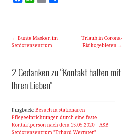
a
h
m
ei
c
at
ai
le
e
s
l
n
b
A
Beitragsnavigation
← Bunte Masken im
Urlaub in Corona-
o
p
Seniorenzentrum
Risikogebieten →
o
p
k
2 Gedanken zu
“Kontakt halten mit
Ihren Lieben”
Pingback:
Besuch in stationären
Pflegeeinrichtungen durch eine feste
Kontaktperson nach dem 15.05.2020 – ASB
Seniorenzentrum "Erhard Wermter"